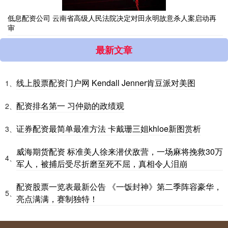
低息配资公司 云南省高级人民法院决定对田永明故意杀人案启动再
审
最新文章
线上股票配资门户网 Kendall Jenner肯豆派对美图
1、
配资排名第一 习仲勋的政绩观
2、
证券配资最简单最准方法 卡戴珊三姐khloe新图赏析
3、
威海期货配资 标准美人徐来潜伏敌营，一场麻将挽救30万
4、
军人，被捕后受尽折磨至死不屈，真相令人泪崩
配资股票一览表最新公告 《一饭封神》第二季阵容豪华，
5、
亮点满满，赛制独特！